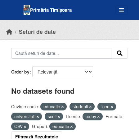
Skip to main content
Primăria Timișoara
Seturi de date
Order by
No datasets found
Cuvinte cheie:
educatie
studenti
licee
universitati
scoli
Licenţe:
cc-by
Formate:
CSV
Grupuri:
educatie
Filtrează Rezultatele