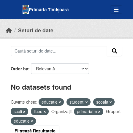
Skip to main content
Primăria Timișoara
Seturi de date
Order by
No datasets found
Cuvinte cheie:
educatie
studenti
scoala
scoli
liceu
Organizații:
primariatm
Grupuri:
educatie
Filtrează Rezultatele