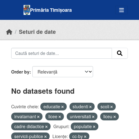
Skip to main content
Primăria Timișoara
Seturi de date
Order by
No datasets found
Cuvinte cheie:
educatie
studenti
scoli
invatamant
licee
universitati
liceu
cadre didactice
Grupuri:
populatie
servicii-publice
Licenţe:
cc-by