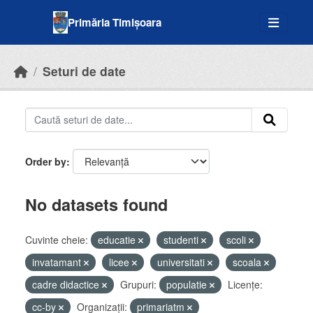
Skip to main content
Primăria Timișoara
Seturi de date
Order by
No datasets found
Cuvinte cheie:
educatie
studenti
scoli
invatamant
licee
universitati
scoala
cadre didactice
Grupuri:
populatie
Licenţe:
cc-by
Organizații:
primariatm