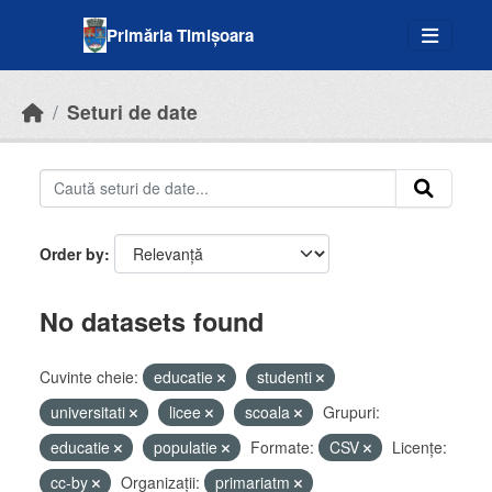
Skip to main content
Primăria Timișoara
Seturi de date
Order by
No datasets found
Cuvinte cheie:
educatie
studenti
universitati
licee
scoala
Grupuri:
educatie
populatie
Formate:
CSV
Licenţe:
cc-by
Organizații:
primariatm