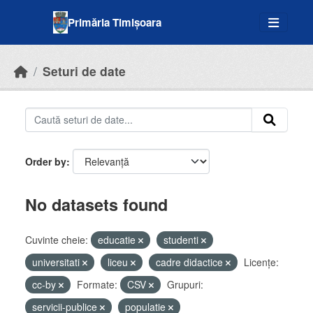
Skip to main content
Primăria Timișoara
Seturi de date
Order by
No datasets found
Cuvinte cheie:
educatie
studenti
universitati
liceu
cadre didactice
Licenţe:
cc-by
Formate:
CSV
Grupuri:
servicii-publice
populatie