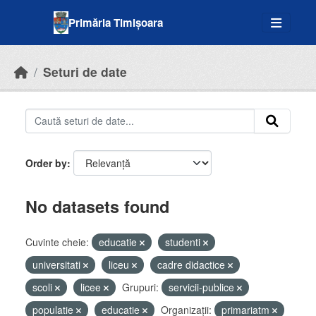
Skip to main content
Primăria Timișoara
Seturi de date
Order by
No datasets found
Cuvinte cheie:
educatie
studenti
universitati
liceu
cadre didactice
scoli
licee
Grupuri:
servicii-publice
populatie
educatie
Organizații:
primariatm