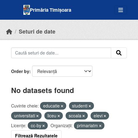
Skip to main content
Primăria Timișoara
Seturi de date
Order by
No datasets found
Cuvinte cheie:
educatie
studenti
universitati
liceu
scoala
elevi
Licenţe:
cc-by
Organizații:
primariatm
Filtrează Rezultatele