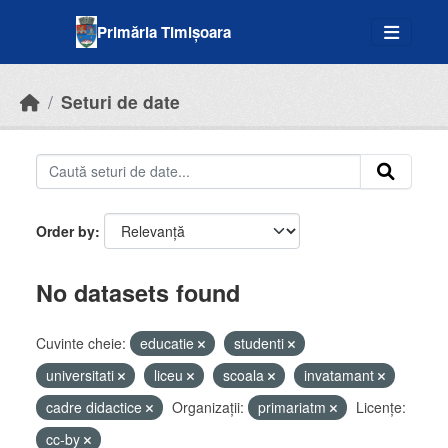
Skip to main content
Primăria Timișoara
Seturi de date
Order by
No datasets found
Cuvinte cheie:
educatie
studenti
universitati
liceu
scoala
invatamant
cadre didactice
Organizații:
primariatm
Licenţe:
cc-by