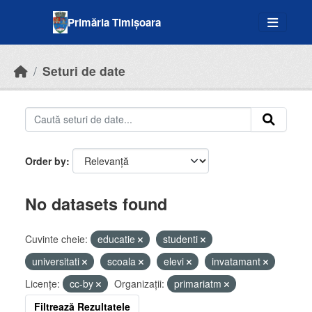
Skip to main content
Primăria Timișoara
Seturi de date
Order by
No datasets found
Cuvinte cheie:
educatie
studenti
universitati
scoala
elevi
invatamant
Licenţe:
cc-by
Organizații:
primariatm
Filtrează Rezultatele