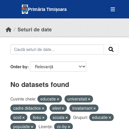
Skip to main content
Primăria Timișoara
Seturi de date
Order by
No datasets found
Cuvinte cheie:
educatie
universitati
cadre didactice
elevi
invatamant
scoli
liceu
scoala
Grupuri:
educatie
populatie
Licenţe:
cc-by