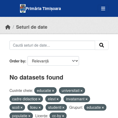
Skip to main content
Primăria Timișoara
Seturi de date
Order by
No datasets found
Cuvinte cheie:
educatie
universitati
cadre didactice
elevi
invatamant
scoli
liceu
studenti
Grupuri:
educatie
populatie
Licenţe:
cc-by