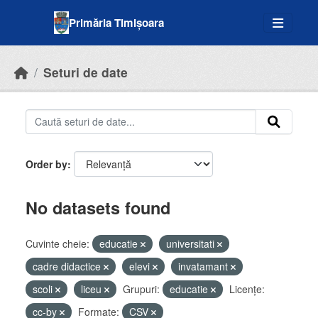
Skip to main content
Primăria Timișoara
Seturi de date
Order by
No datasets found
Cuvinte cheie:
educatie
universitati
cadre didactice
elevi
invatamant
scoli
liceu
Grupuri:
educatie
Licenţe:
cc-by
Formate:
CSV