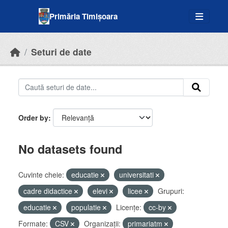
Skip to main content
Primăria Timișoara
Seturi de date
Order by
No datasets found
Cuvinte cheie:
educatie
universitati
cadre didactice
elevi
licee
Grupuri:
educatie
populatie
Licenţe:
cc-by
Formate:
CSV
Organizații:
primariatm