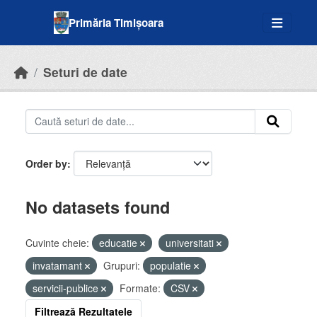
Skip to main content
Primăria Timișoara
Seturi de date
Order by
No datasets found
Cuvinte cheie:
educatie
universitati
invatamant
Grupuri:
populatie
servicii-publice
Formate:
CSV
Filtrează Rezultatele