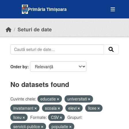
Skip to main content
Primăria Timișoara
Seturi de date
Order by
No datasets found
Cuvinte cheie:
educatie
universitati
invatamant
scoala
elevi
licee
liceu
Formate:
CSV
Grupuri:
servicii-publice
populatie