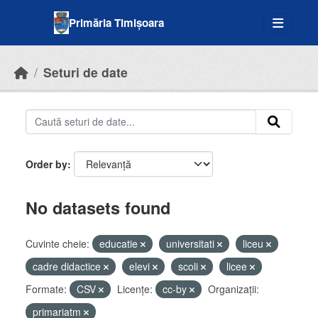
Skip to main content
Primăria Timișoara
Seturi de date
Order by
No datasets found
Cuvinte cheie:
educatie
universitati
liceu
cadre didactice
elevi
scoli
licee
Formate:
CSV
Licenţe:
cc-by
Organizații:
primariatm