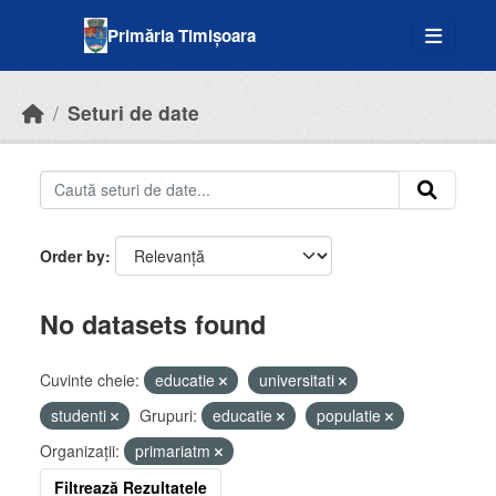
Skip to main content
Primăria Timișoara
Seturi de date
Order by
No datasets found
Cuvinte cheie:
educatie
universitati
studenti
Grupuri:
educatie
populatie
Organizații:
primariatm
Filtrează Rezultatele