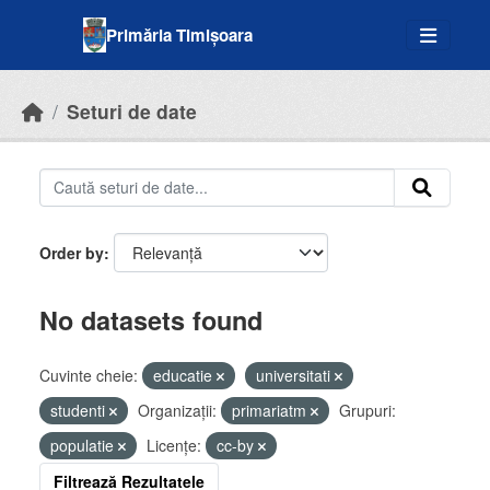
Skip to main content
Primăria Timișoara
Seturi de date
Order by
No datasets found
Cuvinte cheie:
educatie
universitati
studenti
Organizații:
primariatm
Grupuri:
populatie
Licenţe:
cc-by
Filtrează Rezultatele