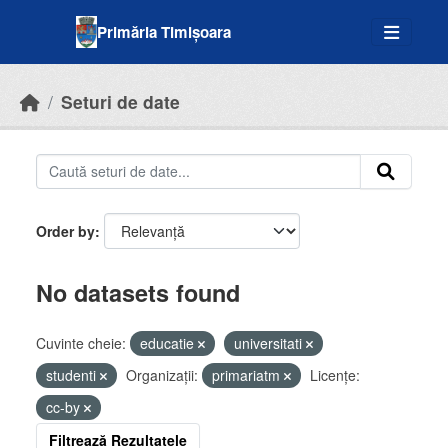
Skip to main content
Primăria Timișoara
Seturi de date
Order by
No datasets found
Cuvinte cheie:
educatie
universitati
studenti
Organizații:
primariatm
Licenţe:
cc-by
Filtrează Rezultatele