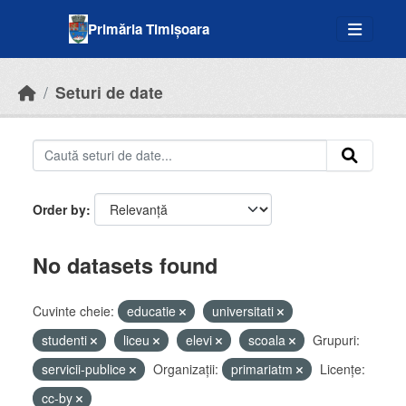
Skip to main content
Primăria Timișoara
Seturi de date
Order by
No datasets found
Cuvinte cheie:
educatie
universitati
studenti
liceu
elevi
scoala
Grupuri:
servicii-publice
Organizații:
primariatm
Licenţe:
cc-by