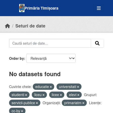
Skip to main content
Primăria Timișoara
Seturi de date
Order by
No datasets found
Cuvinte cheie:
educatie
universitati
studenti
liceu
licee
elevi
Grupuri:
servicii-publice
Organizații:
primariatm
Licenţe:
cc-by