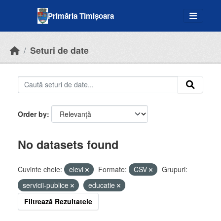
Skip to main content
Primăria Timișoara
Seturi de date
Order by
No datasets found
Cuvinte cheie:
elevi
Formate:
CSV
Grupuri:
servicii-publice
educatie
Filtrează Rezultatele