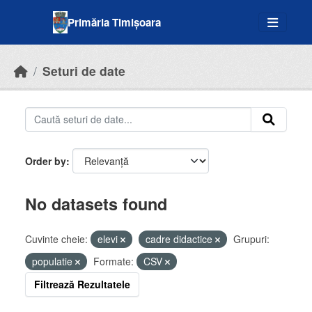
Skip to main content
Primăria Timișoara
Seturi de date
Order by
No datasets found
Cuvinte cheie:
elevi
cadre didactice
Grupuri:
populatie
Formate:
CSV
Filtrează Rezultatele