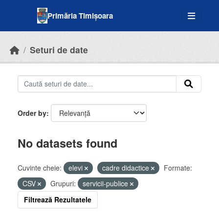
Skip to main content
Primăria Timișoara
Seturi de date
Order by
No datasets found
Cuvinte cheie:
elevi
cadre didactice
Formate:
CSV
Grupuri:
servicii-publice
Filtrează Rezultatele