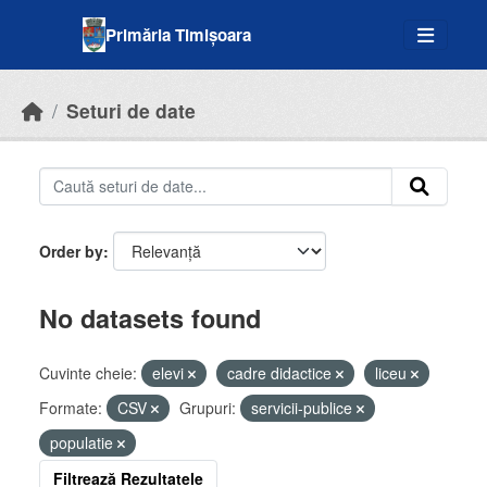
Skip to main content
Primăria Timișoara
Seturi de date
Order by
No datasets found
Cuvinte cheie:
elevi
cadre didactice
liceu
Formate:
CSV
Grupuri:
servicii-publice
populatie
Filtrează Rezultatele