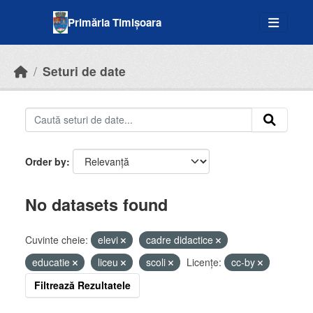
Skip to main content
Primăria Timișoara
Seturi de date
Order by
No datasets found
Cuvinte cheie:
elevi
cadre didactice
educatie
liceu
scoli
Licenţe:
cc-by
Filtrează Rezultatele