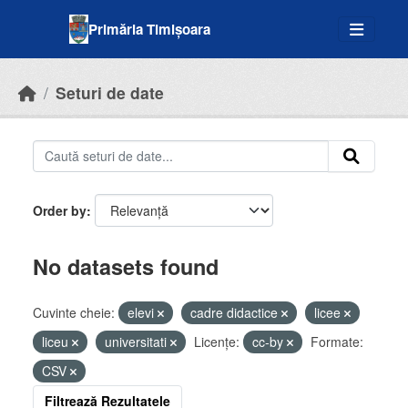
Skip to main content
Primăria Timișoara
Seturi de date
Order by
No datasets found
Cuvinte cheie:
elevi
cadre didactice
licee
liceu
universitati
Licenţe:
cc-by
Formate:
CSV
Filtrează Rezultatele