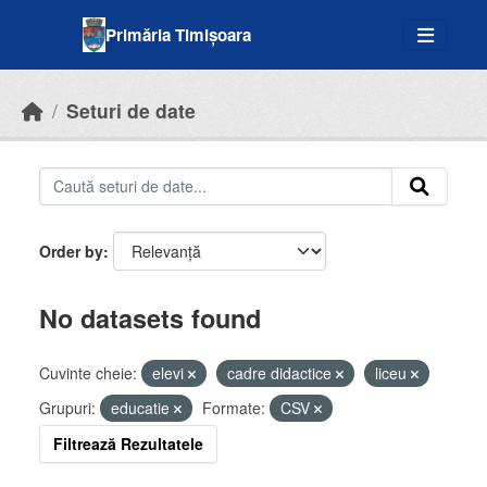
Skip to main content
Primăria Timișoara
Seturi de date
Order by
No datasets found
Cuvinte cheie:
elevi
cadre didactice
liceu
Grupuri:
educatie
Formate:
CSV
Filtrează Rezultatele