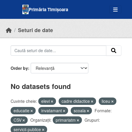
Skip to main content
Primăria Timișoara
Seturi de date
Order by
No datasets found
Cuvinte cheie:
elevi
cadre didactice
liceu
educatie
invatamant
scoala
Formate:
CSV
Organizații:
primariatm
Grupuri:
servicii-publice