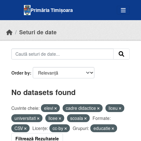
Skip to main content
Primăria Timișoara
Seturi de date
Order by
No datasets found
Cuvinte cheie:
elevi
cadre didactice
liceu
universitati
licee
scoala
Formate:
CSV
Licenţe:
cc-by
Grupuri:
educatie
Filtrează Rezultatele