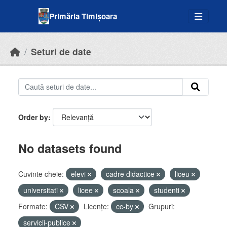
Skip to main content
Primăria Timișoara
Seturi de date
Order by
No datasets found
Cuvinte cheie:
elevi
cadre didactice
liceu
universitati
licee
scoala
studenti
Formate:
CSV
Licenţe:
cc-by
Grupuri:
servicii-publice