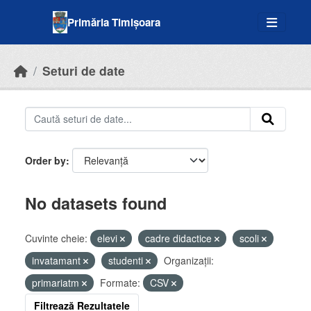
Skip to main content
Primăria Timișoara
Seturi de date
Order by
No datasets found
Cuvinte cheie:
elevi
cadre didactice
scoli
invatamant
studenti
Organizații:
primariatm
Formate:
CSV
Filtrează Rezultatele