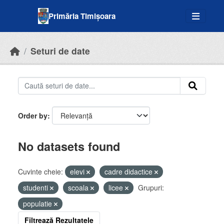
Skip to main content
Primăria Timișoara
Seturi de date
Order by
No datasets found
Cuvinte cheie:
elevi
cadre didactice
studenti
scoala
licee
Grupuri:
populatie
Filtrează Rezultatele