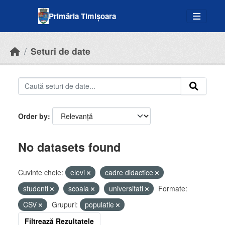
Skip to main content
Primăria Timișoara
Seturi de date
Order by
No datasets found
Cuvinte cheie:
elevi
cadre didactice
studenti
scoala
universitati
Formate:
CSV
Grupuri:
populatie
Filtrează Rezultatele