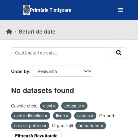
Skip to main content
Primăria Timișoara
Seturi de date
Order by
No datasets found
Cuvinte cheie:
elevi
educatie
cadre didactice
licee
scoala
Grupuri:
servicii-publice
Organizații:
primariatm
Filtrează Rezultatele