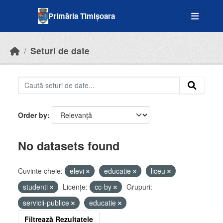
Skip to main content
Primăria Timișoara
Seturi de date
Order by
No datasets found
Cuvinte cheie:
elevi
educatie
liceu
studenti
Licenţe:
cc-by
Grupuri:
servicii-publice
educatie
Filtrează Rezultatele