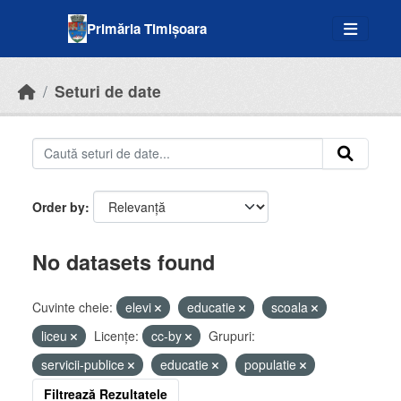
Skip to main content
Primăria Timișoara
Seturi de date
Order by
No datasets found
Cuvinte cheie:
elevi
educatie
scoala
liceu
Licenţe:
cc-by
Grupuri:
servicii-publice
educatie
populatie
Filtrează Rezultatele