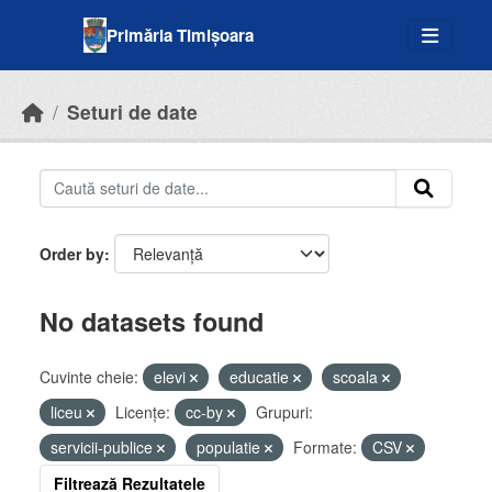
Skip to main content
Primăria Timișoara
Seturi de date
Order by
No datasets found
Cuvinte cheie:
elevi
educatie
scoala
liceu
Licenţe:
cc-by
Grupuri:
servicii-publice
populatie
Formate:
CSV
Filtrează Rezultatele