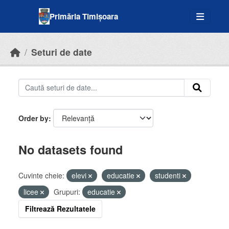
Skip to main content
Primăria Timișoara
Seturi de date
Order by
No datasets found
Cuvinte cheie:
elevi
educatie
studenti
licee
Grupuri:
educatie
Filtrează Rezultatele