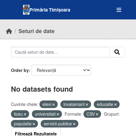
Skip to main content
Primăria Timișoara
Seturi de date
Order by
No datasets found
Cuvinte cheie:
elevi
invatamant
educatie
liceu
universitati
Formate:
CSV
Grupuri:
populatie
servicii-publice
Filtrează Rezultatele