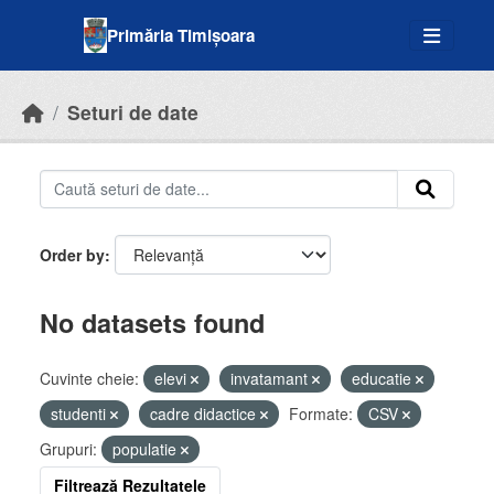
Skip to main content
Primăria Timișoara
Seturi de date
Order by
No datasets found
Cuvinte cheie:
elevi
invatamant
educatie
studenti
cadre didactice
Formate:
CSV
Grupuri:
populatie
Filtrează Rezultatele