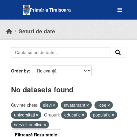
Skip to main content
Primăria Timișoara
Seturi de date
Order by
No datasets found
Cuvinte cheie:
elevi
invatamant
licee
universitati
Grupuri:
educatie
populatie
servicii-publice
Filtrează Rezultatele