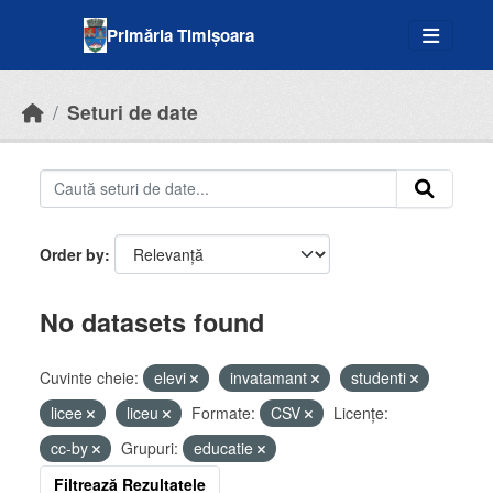
Skip to main content
Primăria Timișoara
Seturi de date
Order by
No datasets found
Cuvinte cheie:
elevi
invatamant
studenti
licee
liceu
Formate:
CSV
Licenţe:
cc-by
Grupuri:
educatie
Filtrează Rezultatele