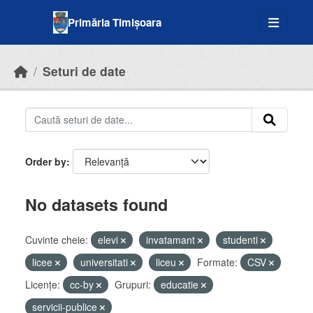
Skip to main content
Primăria Timișoara
Seturi de date
Order by
No datasets found
Cuvinte cheie:
elevi
invatamant
studenti
licee
universitati
liceu
Formate:
CSV
Licenţe:
cc-by
Grupuri:
educatie
servicii-publice