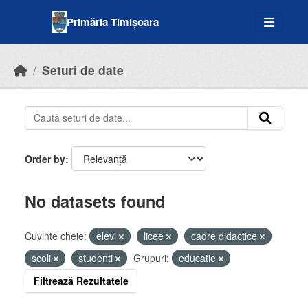
Skip to main content
Primăria Timișoara
Seturi de date
Order by
No datasets found
Cuvinte cheie:
elevi
licee
cadre didactice
scoli
studenti
Grupuri:
educatie
Filtrează Rezultatele