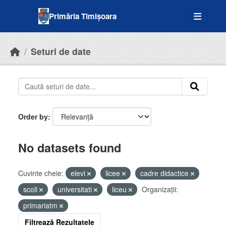
Skip to main content
Primăria Timișoara
Seturi de date
Order by
No datasets found
Cuvinte cheie:
elevi
licee
cadre didactice
scoli
universitati
liceu
Organizații:
primariatm
Filtrează Rezultatele