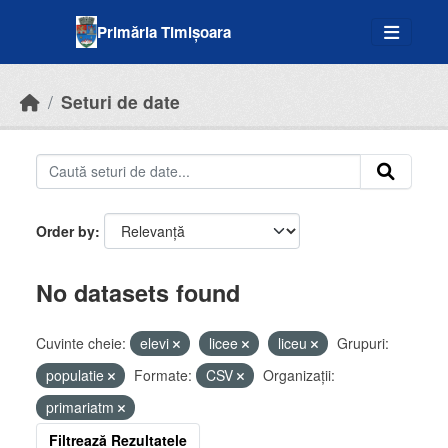
Skip to main content
Primăria Timișoara
Seturi de date
Order by
No datasets found
Cuvinte cheie:
elevi
licee
liceu
Grupuri:
populatie
Formate:
CSV
Organizații:
primariatm
Filtrează Rezultatele