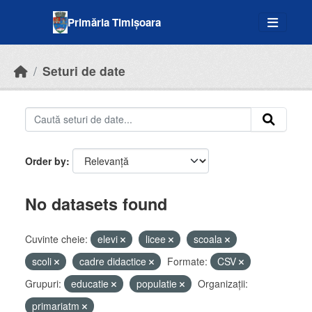
Skip to main content
Primăria Timișoara
Seturi de date
Order by
No datasets found
Cuvinte cheie:
elevi
licee
scoala
scoli
cadre didactice
Formate:
CSV
Grupuri:
educatie
populatie
Organizații:
primariatm