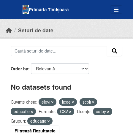
Skip to main content
Primăria Timișoara
Seturi de date
Order by
No datasets found
Cuvinte cheie:
elevi
licee
scoli
educatie
Formate:
CSV
Licenţe:
cc-by
Grupuri:
educatie
Filtrează Rezultatele